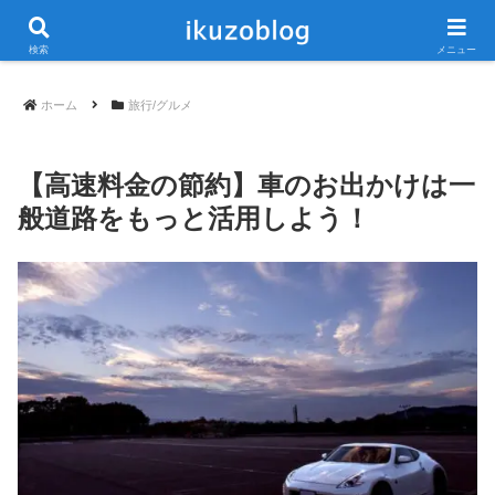
当ブログは広告が含まれています
検索
メニュー
ホーム
旅行/グルメ
【高速料金の節約】車のお出かけは一
般道路をもっと活用しよう！