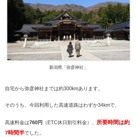
新潟県「弥彦神社」
自宅から弥彦神社までは約300kmあります。
そのうち、今回利用した高速道路はわずか34kmで、
所要時間は約
高速料金は
760円
（ETC休日割引料金）、
7時間半
でした。