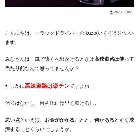
2023.02.05
こんにちは、トラックドライバーのikuzo(いくぞう)といい
ます。
みなさんは、車で遠くへ出かけるときは
高速道路は使って
当たり前
なんて思ってませんか？
高速道路は楽チン
たしかに
ですよね。
信号はないし、目的地には早く着けるし。
悪い点
といえば、
お金がかかる
ことと、
何かあるとすぐ渋
滞する
ことくらいでしょうか。