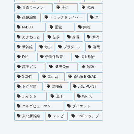
青森ラーメン
子供
節約
画像編集
トラックドライバー
車
N-BOX
函館
栄養
えきねっと
弘前
身長
新潟
新幹線
散歩
プラグイン
群馬
DIY
伊香保温泉
福山雅治
高圧ガス
NURO光
勉強
SONY
Canva
BASE BREAD
トクだ値
野郎夜
JRE POINT
ポイント
山形
Wi-Fi6
エルゴヒューマン
ダイエット
東北新幹線
テレビ
LINEスタンプ