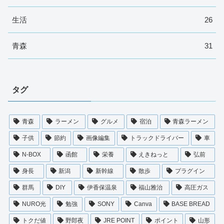
生活
26
青森
31
タグ
青森
ラーメン
グルメ
宿泊
青森ラーメン
子供
節約
画像編集
トラックドライバー
車
N-BOX
函館
栄養
えきねっと
弘前
身長
新潟
新幹線
散歩
プラグイン
群馬
DIY
伊香保温泉
福山雅治
高圧ガス
NURO光
勉強
SONY
Canva
BASE BREAD
トクだ値
野郎夜
JRE POINT
ポイント
山形