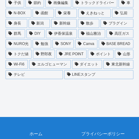
子供
節約
画像編集
トラックドライバー
車
N-BOX
函館
栄養
えきねっと
弘前
身長
新潟
新幹線
散歩
プラグイン
群馬
DIY
伊香保温泉
福山雅治
高圧ガス
NURO光
勉強
SONY
Canva
BASE BREAD
トクだ値
野郎夜
JRE POINT
ポイント
山形
Wi-Fi6
エルゴヒューマン
ダイエット
東北新幹線
テレビ
LINEスタンプ
ホーム
プライバシーポリシー