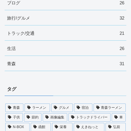
ブログ
26
旅行/グルメ
32
トラック/交通
21
生活
26
青森
31
タグ
青森
ラーメン
グルメ
宿泊
青森ラーメン
子供
節約
画像編集
トラックドライバー
車
N-BOX
函館
栄養
えきねっと
弘前